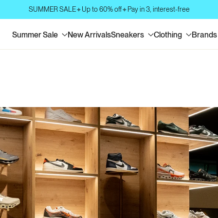
SUMMER SALE
Up to 60% off
Pay in 3, interest-free
✦
✦
Summer Sale
New Arrivals
Sneakers
Clothing
Brands